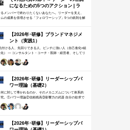
になるための5つのアクション | ラ
イフハッカー・ジャパン
なるメンバーで終わりたくないあなたへ。リーダーを支え、
ームの成果を倍増させる「フォロワーシップ」5つの鉄則を解
します。上司から一目置かれる…
【2026年･研修】ブランドマネジメ
ント（実践1）
 気付ける人、先回りできる人、ピンチに強い人（自己進化×組
進化） ― コンサルタント・コーチ・医師・経営者、そしてリ
ー。A&PR…
【2026年･研修】リーダーシップパ
ワー理論（基礎2）
は何に対して導かれるのか、そのメカニズムについて体系的
研究。①パワー理論②信頼残高③影響力の武器 自分の欲求で
手に働きかけるのではなく、相…
【2026年･研修】リーダーシップパ
ワー理論（基礎1）