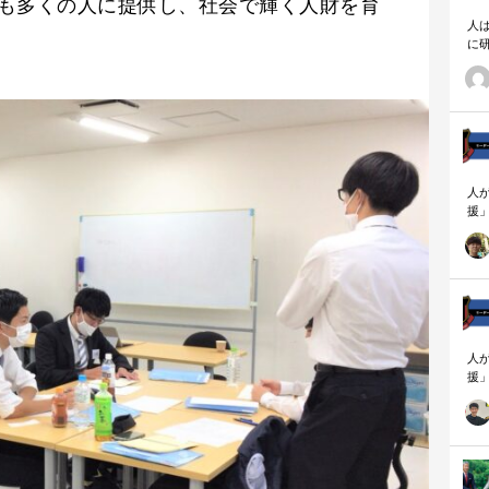
も多くの人に提供し、社会で輝く人財を育
人
に
相
人
援
論
「
を
ず
顧
ロ
人
援
論
「
を
ず
顧
ロ