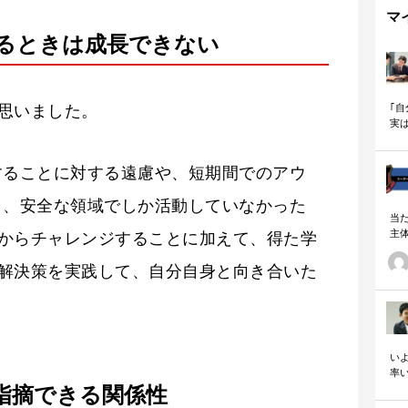
マ
るときは成長できない
｢
思いました。
実
も
することに対する遠慮や、短期間でのアウ
く、安全な領域でしか活動していなかった
当
主
からチャレンジすることに加えて、得た学
る
い
解決策を実践して、自分自身と向き合いた
の
いよ
率
「
指摘できる関係性