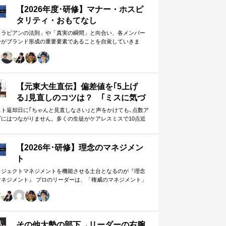
【2026年度･研修】マナー・ホスピ
タリティ・おもてなし
メラビアンの法則」や「真実の瞬間」と向合い、各メンバー
身がブランド形成の重要要素であることを自覚していきま
。 「目配り」「気配り」「心配り」の各段階を理解し、「マ
ー」「サービス」「ホスピタリティ」「おもてなし」の違い
ついて研究。 「マニュアル」「サービス」を理解・実践する
は当然。 「ホスピタリティ」「おもてなし」を顧客・メンバ
に提供したいリーダーのための研修です。
【元東大生直伝】偏差値を｢5上げ
る｣見直しのコツは？ ｢ミスに気づ
かない｣無意味な作業から脱却を…
スト返却日に｢ちゃんと見直しなさい｣と声をかけても､点数ア
プにはつながりません。多くの生徒がケアレスミスで10点近
カギは試験"前"
失っていますが､実は｢見…
【2026年･研修】理念のマネジメン
ト
ロジェクトマネジメントを機能させる土台となるのが『理念
マネジメント』 プロのリーダーは、「権威のマネジメント」
避け、「理念のマネジメント」を構築し、維持し続ける。
好き・嫌い」や「多数決」ではなく、説得力ある提案を互い
尊重する文化を構築したいリーダーのための研修です。
その他大勢の部下→リーダーの右腕