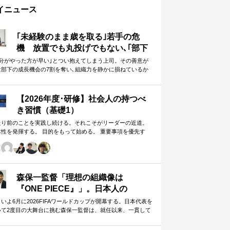
イニュース
｢未経験のまま歳を取る｣若手の危
機 放置でも丸投げでもない､｢部下
に任せることができる上司｣になる
自分がやった方が早い｣とつい抱えてしまう上司。その善意が
は部下の成長機会の7割を奪い､組織力を静かに損ねているか
方法
しれません。
【2026年度･研修】社会人の持つべ
き習慣（基礎1）
たり前のことを実践し続ける。それこそがリーダーの近道。
体性を発揮する。 目的をもって始める。 重要事項を優先す
。 この当たり前のことを、『7つの習慣』をもとに深掘りして
きます。 評論家ではなく、我がこととして取り組むメンバー
ための研修です。
森保一監督「理想の組織像は
『ONE PIECE』」。日本人の
「和」と「魂」を武器に世界へ挑む
いよ6月に2026FIFAワールドカップが開幕する。日本代表を
いて2度目の大舞台に挑む森保一監督は、就任以来、一貫して
①
日本人らしく戦う」…