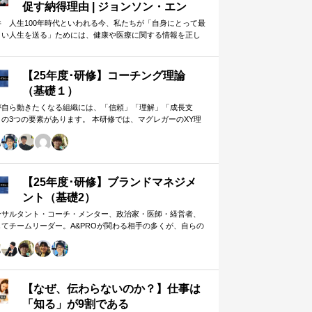
促す納得理由 | ジョンソン・エン
ド・ジョンソン | 東洋経済オンライ
井 人生100年時代といわれる今、私たちが「自身にとって最
よい人生を送る」ためには、健康や医療に関する情報を正し
ン
判断し、適切な選択や行動を…
【25年度･研修】コーチング理論
（基礎１）
が自ら動きたくなる組織には、「信頼」「理解」「成長支
」の3つの要素があります。 本研修では、マグレガーのXY理
・マズローの欲求5段階・コーチングの領域モデルを用いて、
人はなぜ動くのか」「どうすれば自ら動くようになるのか」
、実例を交えて深く学びます。 単なる知識の習得にとどまら
、現場で直面する課題（メンバーの停滞・生徒の伸び悩み・
客対応の難航など）を、“人間理解”を通して紐解く実践型のプ
【25年度･研修】ブランドマネジメ
グラムです。
ント（基礎2）
ンサルタント・コーチ・メンター、政治家・医師・経営者、
してチームリーダー。A&PROが関わる相手の多くが、自らの
在や組織をブランド…
【なぜ、伝わらないのか？】仕事は
「知る」が9割である