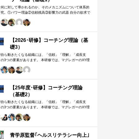
は何に対して導かれるのか、そのメカニズムについて体系的
研究。①パワー理論②信頼残高③影響力の武器 自分の欲求で
手に働きかけるのではなく、相…
【2026･研修】コーチング理論（基
礎3）
が自ら動きたくなる組織には、「信頼」「理解」「成長支
」の3つの要素があります。 本研修では、マグレガーのXY理
・マズローの欲求5段階・コーチングの領域モデルを用いて、
人はなぜ動くのか」「どうすれば自ら動くようになるのか」
、実例を交えて深く学びます。 単なる知識の習得にとどまら
、現場で直面する課題（メンバーの停滞・生徒の伸び悩み・
客対応の難航など）を、“人間理解”を通して紐解く実践型のプ
【25年度･研修】コーチング理論
グラムです。
（基礎2）
が自ら動きたくなる組織には、「信頼」「理解」「成長支
」の3つの要素があります。 本研修では、マグレガーのXY理
・マズローの欲求5段階・コーチングの領域モデルを用いて、
人はなぜ動くのか」「どうすれば自ら動くようになるのか」
、実例を交えて深く学びます。 単なる知識の習得にとどまら
、現場で直面する課題（メンバーの停滞・生徒の伸び悩み・
客対応の難航など）を、“人間理解”を通して紐解く実践型のプ
青学原監督｢ヘルスリテラシー向上｣
グラムです。