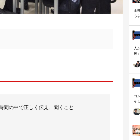
玉
も
く
人
援
論
「
を
ず
顧
ロ
コ
そ
時間の中で正しく伝え、聞くこと
存