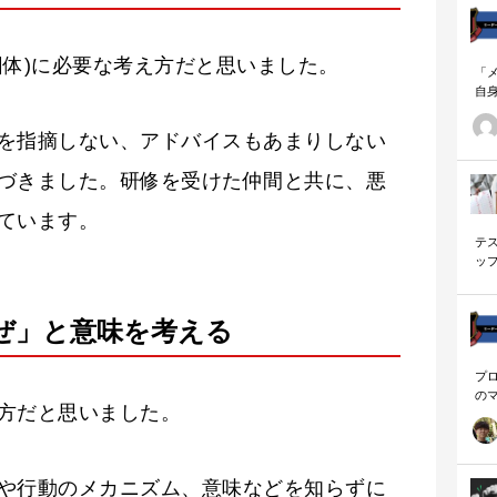
団体)に必要な考え方だと思いました。
「
自
す
ナ
を指摘しない、アドバイスもあまりしない
に
の
づきました。研修を受けた仲間と共に、悪
ー
ています。
テ
ッ
く
ぜ」と意味を考える
プ
の
方だと思いました。
を
「
に
や行動のメカニズム、意味などを知らずに