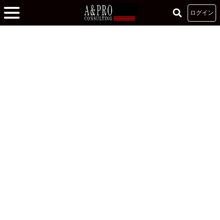
ログイン
ホーム
»
クレドを掘り下げる -価値を提供できる人材に-
»
ここぞという場面で力
を出せる人へ！
ここぞという場面で力を出せる人へ！
2022.07.04
ビジネスマインド
藤井裕己