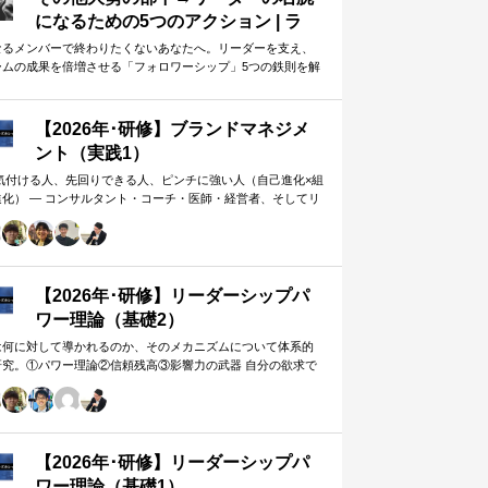
になるための5つのアクション | ラ
イフハッカー・ジャパン
なるメンバーで終わりたくないあなたへ。リーダーを支え、
ームの成果を倍増させる「フォロワーシップ」5つの鉄則を解
します。上司から一目置かれる…
【2026年･研修】ブランドマネジメ
ント（実践1）
 気付ける人、先回りできる人、ピンチに強い人（自己進化×組
進化） ― コンサルタント・コーチ・医師・経営者、そしてリ
ー。A&PR…
【2026年･研修】リーダーシップパ
ワー理論（基礎2）
は何に対して導かれるのか、そのメカニズムについて体系的
研究。①パワー理論②信頼残高③影響力の武器 自分の欲求で
手に働きかけるのではなく、相…
【2026年･研修】リーダーシップパ
ワー理論（基礎1）