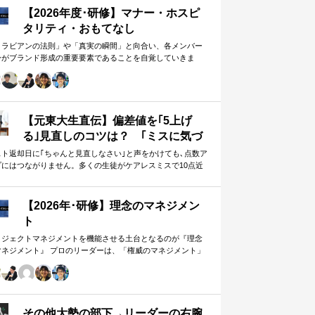
【2026年度･研修】マナー・ホスピ
タリティ・おもてなし
メラビアンの法則」や「真実の瞬間」と向合い、各メンバー
身がブランド形成の重要要素であることを自覚していきま
。 「目配り」「気配り」「心配り」の各段階を理解し、「マ
ー」「サービス」「ホスピタリティ」「おもてなし」の違い
ついて研究。 「マニュアル」「サービス」を理解・実践する
は当然。 「ホスピタリティ」「おもてなし」を顧客・メンバ
に提供したいリーダーのための研修です。
【元東大生直伝】偏差値を｢5上げ
る｣見直しのコツは？ ｢ミスに気づ
かない｣無意味な作業から脱却を…
スト返却日に｢ちゃんと見直しなさい｣と声をかけても､点数ア
プにはつながりません。多くの生徒がケアレスミスで10点近
カギは試験"前"
失っていますが､実は｢見…
【2026年･研修】理念のマネジメン
ト
ロジェクトマネジメントを機能させる土台となるのが『理念
マネジメント』 プロのリーダーは、「権威のマネジメント」
避け、「理念のマネジメント」を構築し、維持し続ける。
好き・嫌い」や「多数決」ではなく、説得力ある提案を互い
尊重する文化を構築したいリーダーのための研修です。
その他大勢の部下→リーダーの右腕