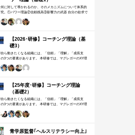
は何に対して導かれるのか、そのメカニズムについて体系的
研究。①パワー理論②信頼残高③影響力の武器 自分の欲求で
手に働きかけるのではなく、相…
【2026･研修】コーチング理論（基
礎3）
が自ら動きたくなる組織には、「信頼」「理解」「成長支
」の3つの要素があります。 本研修では、マグレガーのXY理
・マズローの欲求5段階・コーチングの領域モデルを用いて、
人はなぜ動くのか」「どうすれば自ら動くようになるのか」
、実例を交えて深く学びます。 単なる知識の習得にとどまら
、現場で直面する課題（メンバーの停滞・生徒の伸び悩み・
客対応の難航など）を、“人間理解”を通して紐解く実践型のプ
【25年度･研修】コーチング理論
グラムです。
（基礎2）
が自ら動きたくなる組織には、「信頼」「理解」「成長支
」の3つの要素があります。 本研修では、マグレガーのXY理
・マズローの欲求5段階・コーチングの領域モデルを用いて、
人はなぜ動くのか」「どうすれば自ら動くようになるのか」
、実例を交えて深く学びます。 単なる知識の習得にとどまら
、現場で直面する課題（メンバーの停滞・生徒の伸び悩み・
客対応の難航など）を、“人間理解”を通して紐解く実践型のプ
青学原監督｢ヘルスリテラシー向上｣
グラムです。