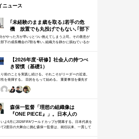
イニュース
｢未経験のまま歳を取る｣若手の危
機 放置でも丸投げでもない､｢部下
に任せることができる上司｣になる
自分がやった方が早い｣とつい抱えてしまう上司。その善意が
は部下の成長機会の7割を奪い､組織力を静かに損ねているか
方法
しれません。
【2026年度･研修】社会人の持つべ
き習慣（基礎1）
たり前のことを実践し続ける。それこそがリーダーの近道。
体性を発揮する。 目的をもって始める。 重要事項を優先す
。 この当たり前のことを、『7つの習慣』をもとに深掘りして
きます。 評論家ではなく、我がこととして取り組むメンバー
ための研修です。
森保一監督「理想の組織像は
『ONE PIECE』」。日本人の
「和」と「魂」を武器に世界へ挑む
いよ6月に2026FIFAワールドカップが開幕する。日本代表を
いて2度目の大舞台に挑む森保一監督は、就任以来、一貫して
①
日本人らしく戦う」…