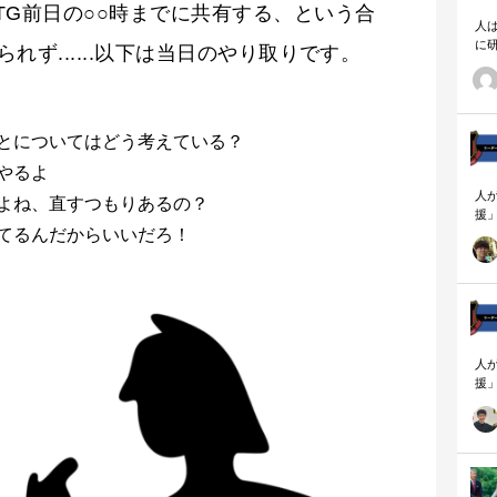
TG前日の○○時までに共有する、という合
人
に
ず......以下は当日のやり取りです。
相
とについてはどう考えている？
やるよ
人
よね、直すつもりあるの？
援
てるんだからいいだろ！
論
「
を
ず
顧
ロ
人
援
論
「
を
ず
顧
ロ