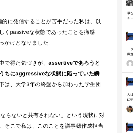
単
チ
極的に発信することが苦手だった私は、以
説
くpassiveな状態であったことを痛感
っかけとなりました。
―
織
ーダ
中で得た気づきが、
assertiveであろうと
にaggressiveな状態に陥っていた瞬
下は、大学3年の終盤から加わった学生団
人
に
相
にならないと共有されない」という現状に対
。そこで私は、このことを議事録作成担当