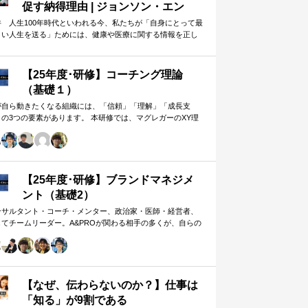
促す納得理由 | ジョンソン・エン
ド・ジョンソン | 東洋経済オンライ
井 人生100年時代といわれる今、私たちが「自身にとって最
よい人生を送る」ためには、健康や医療に関する情報を正し
ン
判断し、適切な選択や行動を…
【25年度･研修】コーチング理論
（基礎１）
が自ら動きたくなる組織には、「信頼」「理解」「成長支
」の3つの要素があります。 本研修では、マグレガーのXY理
・マズローの欲求5段階・コーチングの領域モデルを用いて、
人はなぜ動くのか」「どうすれば自ら動くようになるのか」
、実例を交えて深く学びます。 単なる知識の習得にとどまら
、現場で直面する課題（メンバーの停滞・生徒の伸び悩み・
客対応の難航など）を、“人間理解”を通して紐解く実践型のプ
【25年度･研修】ブランドマネジメ
グラムです。
ント（基礎2）
ンサルタント・コーチ・メンター、政治家・医師・経営者、
してチームリーダー。A&PROが関わる相手の多くが、自らの
在や組織をブランド…
【なぜ、伝わらないのか？】仕事は
「知る」が9割である