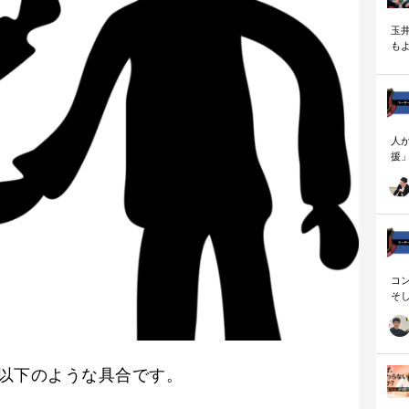
玉
も
く
人
援
論
「
を
ず
顧
ロ
コ
そ
存
以下のような具合です。