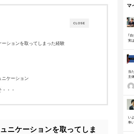
マ
CLOSE
｢
実
ケーションを取ってしまった経験
も
当
主
ュニケーション
る
い
そ・・・
の
いよ
率
ミュニケーションを取ってしま
「