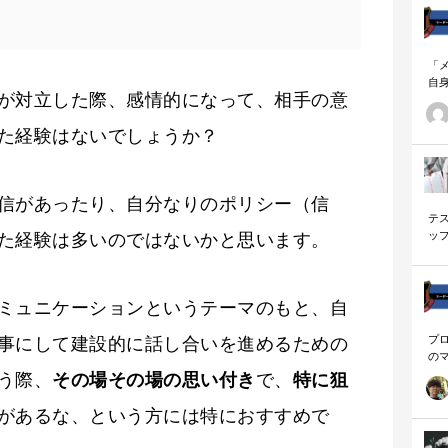
「
自
が対立した際、感情的になって、相手の意
す
ナ
た経験はないでしょうか？
に
の
ー
信があったり、自分なりのポリシー（信
テ
ッ
た経験は多いのではないかと思います。
く
ミュニケーションというテーマのもと、自
プ
事にして建設的に話し合いを進めるための
の
を
う際、
その場その場の思い付き
で、
特に狙
「
に
があるな、という方には特におすすめで