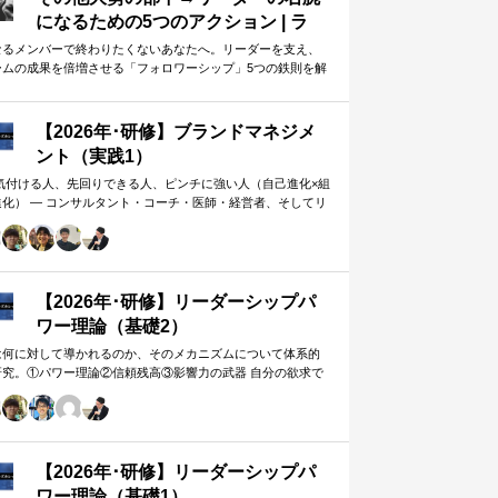
になるための5つのアクション | ラ
イフハッカー・ジャパン
なるメンバーで終わりたくないあなたへ。リーダーを支え、
ームの成果を倍増させる「フォロワーシップ」5つの鉄則を解
します。上司から一目置かれる…
【2026年･研修】ブランドマネジメ
ント（実践1）
 気付ける人、先回りできる人、ピンチに強い人（自己進化×組
進化） ― コンサルタント・コーチ・医師・経営者、そしてリ
ー。A&PR…
【2026年･研修】リーダーシップパ
ワー理論（基礎2）
は何に対して導かれるのか、そのメカニズムについて体系的
研究。①パワー理論②信頼残高③影響力の武器 自分の欲求で
手に働きかけるのではなく、相…
【2026年･研修】リーダーシップパ
ワー理論（基礎1）