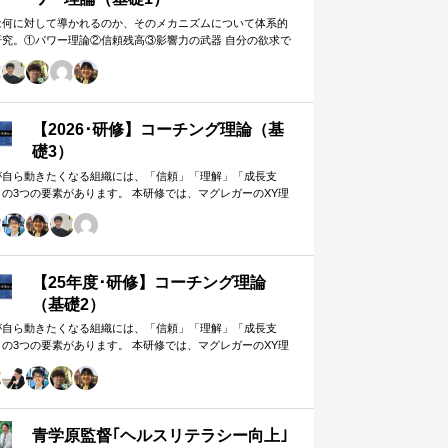
は何に対して導かれるのか、そのメカニズムについて体系的
研究。①パワー理論②信頼残高③影響力の武器 自分の欲求で
手に働きかけるのではなく、相…
【2026･研修】コーチング理論（基
礎3）
が自ら動きたくなる組織には、「信頼」「理解」「成長支
」の3つの要素があります。 本研修では、マグレガーのXY理
・マズローの欲求5段階・コーチングの領域モデルを用いて、
人はなぜ動くのか」「どうすれば自ら動くようになるのか」
、実例を交えて深く学びます。 単なる知識の習得にとどまら
、現場で直面する課題（メンバーの停滞・生徒の伸び悩み・
客対応の難航など）を、“人間理解”を通して紐解く実践型のプ
【25年度･研修】コーチング理論
グラムです。
（基礎2）
が自ら動きたくなる組織には、「信頼」「理解」「成長支
」の3つの要素があります。 本研修では、マグレガーのXY理
・マズローの欲求5段階・コーチングの領域モデルを用いて、
人はなぜ動くのか」「どうすれば自ら動くようになるのか」
、実例を交えて深く学びます。 単なる知識の習得にとどまら
、現場で直面する課題（メンバーの停滞・生徒の伸び悩み・
客対応の難航など）を、“人間理解”を通して紐解く実践型のプ
青学原監督｢ヘルスリテラシー向上｣
グラムです。