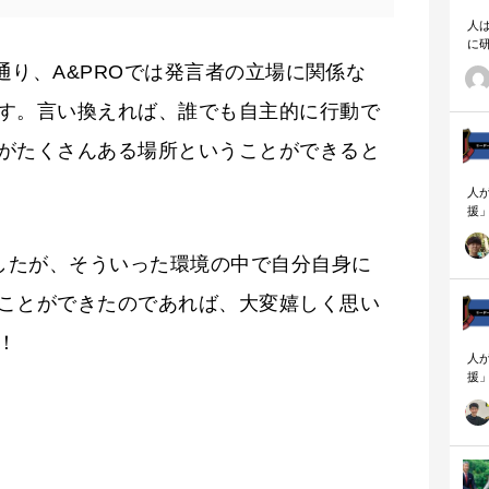
人
に
相
る通り、A&PROでは発言者の立場に関係な
す。言い換えれば、誰でも自主的に行動で
がたくさんある場所ということができると
人
援
論
「
ましたが、そういった環境の中で自分自身に
を
ず
ことができたのであれば、大変嬉しく思い
顧
ロ
！
人
援
論
「
を
ず
顧
ロ