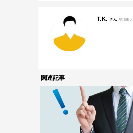
T.K.
さん
早稲田大
関連記事