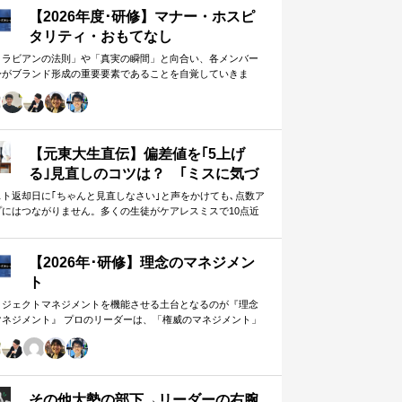
【2026年度･研修】マナー・ホスピ
タリティ・おもてなし
メラビアンの法則」や「真実の瞬間」と向合い、各メンバー
身がブランド形成の重要要素であることを自覚していきま
。 「目配り」「気配り」「心配り」の各段階を理解し、「マ
ー」「サービス」「ホスピタリティ」「おもてなし」の違い
ついて研究。 「マニュアル」「サービス」を理解・実践する
は当然。 「ホスピタリティ」「おもてなし」を顧客・メンバ
に提供したいリーダーのための研修です。
【元東大生直伝】偏差値を｢5上げ
る｣見直しのコツは？ ｢ミスに気づ
かない｣無意味な作業から脱却を…
スト返却日に｢ちゃんと見直しなさい｣と声をかけても､点数ア
プにはつながりません。多くの生徒がケアレスミスで10点近
カギは試験"前"
失っていますが､実は｢見…
【2026年･研修】理念のマネジメン
ト
ロジェクトマネジメントを機能させる土台となるのが『理念
マネジメント』 プロのリーダーは、「権威のマネジメント」
避け、「理念のマネジメント」を構築し、維持し続ける。
好き・嫌い」や「多数決」ではなく、説得力ある提案を互い
尊重する文化を構築したいリーダーのための研修です。
その他大勢の部下→リーダーの右腕