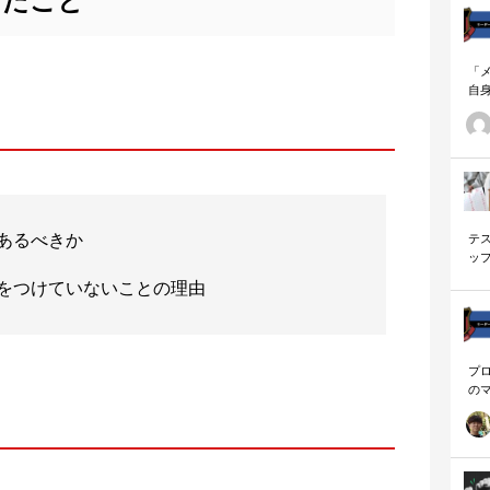
じたこと
「
自
す
ナ
に
の
ー
あるべきか
テ
ッ
く
をつけていないことの理由
プ
の
を
「
に