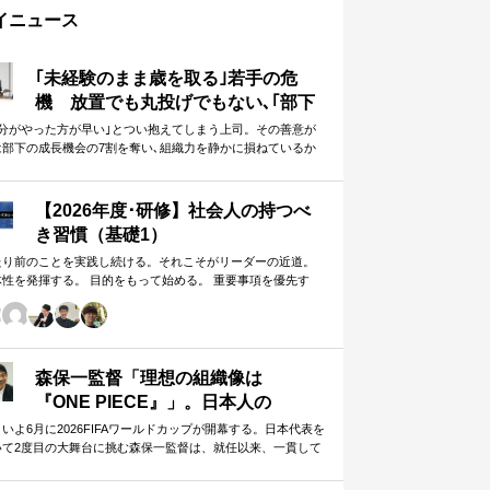
イニュース
｢未経験のまま歳を取る｣若手の危
機 放置でも丸投げでもない､｢部下
に任せることができる上司｣になる
自分がやった方が早い｣とつい抱えてしまう上司。その善意が
は部下の成長機会の7割を奪い､組織力を静かに損ねているか
方法
しれません。
【2026年度･研修】社会人の持つべ
き習慣（基礎1）
たり前のことを実践し続ける。それこそがリーダーの近道。
体性を発揮する。 目的をもって始める。 重要事項を優先す
。 この当たり前のことを、『7つの習慣』をもとに深掘りして
きます。 評論家ではなく、我がこととして取り組むメンバー
ための研修です。
森保一監督「理想の組織像は
『ONE PIECE』」。日本人の
「和」と「魂」を武器に世界へ挑む
いよ6月に2026FIFAワールドカップが開幕する。日本代表を
いて2度目の大舞台に挑む森保一監督は、就任以来、一貫して
①
日本人らしく戦う」…