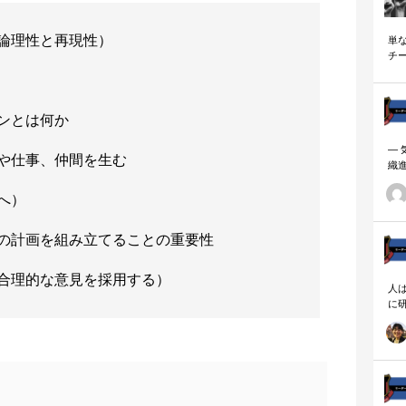
論理性と再現性）
単
チ
説
ンとは何か
―
や仕事、仲間を生む
織
ーダ
へ）
の計画を組み立てることの重要性
合理的な意見を採用する）
人
に
相