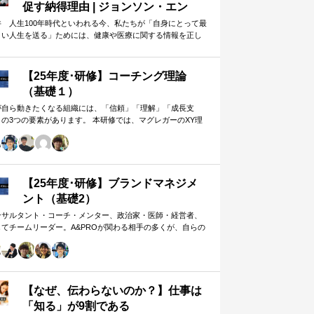
促す納得理由 | ジョンソン・エン
ド・ジョンソン | 東洋経済オンライ
井 人生100年時代といわれる今、私たちが「自身にとって最
よい人生を送る」ためには、健康や医療に関する情報を正し
ン
判断し、適切な選択や行動を…
【25年度･研修】コーチング理論
（基礎１）
が自ら動きたくなる組織には、「信頼」「理解」「成長支
」の3つの要素があります。 本研修では、マグレガーのXY理
・マズローの欲求5段階・コーチングの領域モデルを用いて、
人はなぜ動くのか」「どうすれば自ら動くようになるのか」
、実例を交えて深く学びます。 単なる知識の習得にとどまら
、現場で直面する課題（メンバーの停滞・生徒の伸び悩み・
客対応の難航など）を、“人間理解”を通して紐解く実践型のプ
【25年度･研修】ブランドマネジメ
グラムです。
ント（基礎2）
ンサルタント・コーチ・メンター、政治家・医師・経営者、
してチームリーダー。A&PROが関わる相手の多くが、自らの
在や組織をブランド…
【なぜ、伝わらないのか？】仕事は
「知る」が9割である