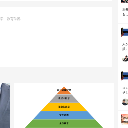
玉
も
学 教育学部
く
人
援
論
「
を
ず
顧
ロ
コ
そ
存