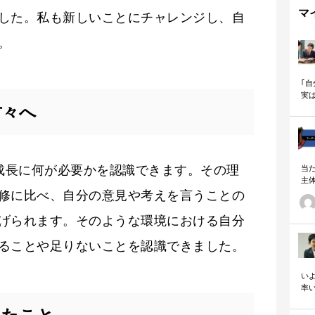
マ
した。私も新しいことにチャレンジし、自
。
｢
実
も
方々へ
の成長に何が必要かを認識できます。その理
当
主
る
修に比べ、自分の意見や考えを言うことの
い
の
げられます。そのような環境における自分
ることや足りないことを認識できました。
いよ
率
「