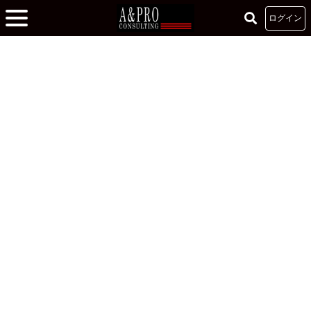
ログイン
ホーム
»
直営塾ヘウレーカ -小論文・面接講座-
»
どう伸ばしたらいいかわからな
い方へ｜小論文・面接の練習方法【小論面接】
どう伸ばしたらいいかわからない方へ｜小論文・面
接の練習方法【小論面接】
2021.12.01
実践者が語る注目記事